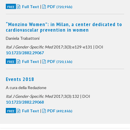
Full Text
|
PDF
FREE
(720,9 kb)
“Monzino Women”: in Milan, a center dedicated to
cardiovascular prevention in women
Daniela Trabattoni
Ital J Gender-Specific Med
2017;3(3):e129-e131 | DOI
10.1723/2882.29067
Full Text
|
PDF
FREE
(720,1 kb)
Events 2018
A cura della Redazione
Ital J Gender-Specific Med
2017;3(3):132 | DOI
10.1723/2882.29068
Full Text
|
PDF
FREE
(492,8 kb)