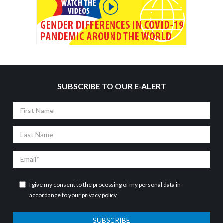
SUBSCRIBE TO OUR E-ALERT
First
Name
Last
Name
Email
I give my consent to the processing of my personal data in
accordance to your
privacy policy
.
SUBSCRIBE