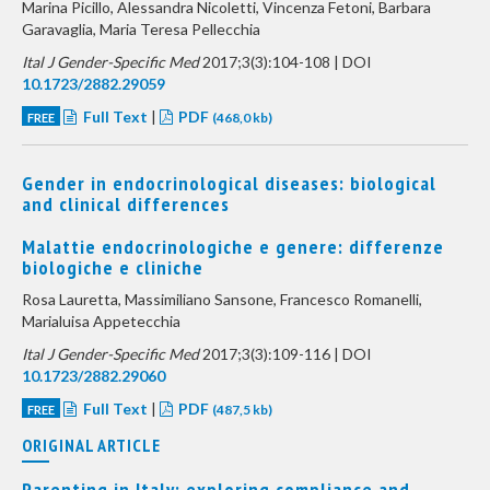
Marina Picillo, Alessandra Nicoletti, Vincenza Fetoni, Barbara
Garavaglia, Maria Teresa Pellecchia
Ital J Gender-Specific Med
2017;3(3):104-108 | DOI
10.1723/2882.29059
Full Text
|
PDF
FREE
(468,0 kb)
Gender in endocrinological diseases: biological
and clinical differences
Malattie endocrinologiche e genere: differenze
biologiche e cliniche
Rosa Lauretta, Massimiliano Sansone, Francesco Romanelli,
Marialuisa Appetecchia
Ital J Gender-Specific Med
2017;3(3):109-116 | DOI
10.1723/2882.29060
Full Text
|
PDF
FREE
(487,5 kb)
ORIGINAL ARTICLE
Parenting in Italy: exploring compliance and