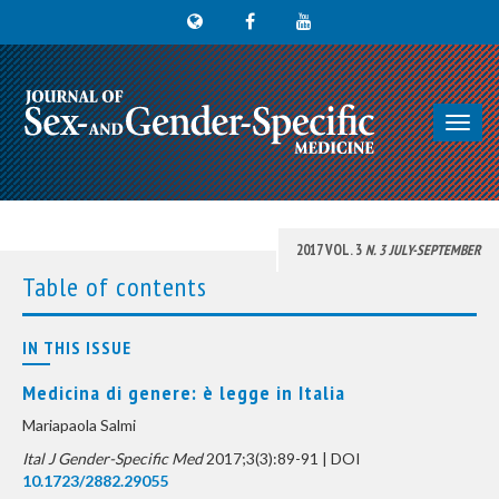
Toggl
navig
2017 VOL. 3
N. 3 JULY-SEPTEMBER
Table of contents
IN THIS ISSUE
Medicina di genere: è legge in Italia
Mariapaola Salmi
Ital J Gender-Specific Med
2017;3(3):89-91 | DOI
10.1723/2882.29055