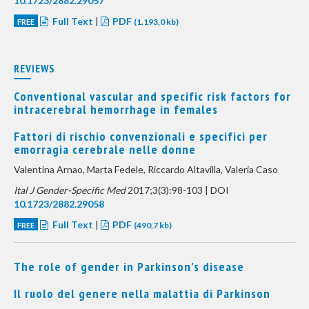
10.1723/2882.29057
Full Text
|
PDF
FREE
(1.193,0 kb)
REVIEWS
Conventional vascular and specific risk factors for
intracerebral hemorrhage in females
Fattori di rischio convenzionali e specifici per
emorragia cerebrale nelle donne
Valentina Arnao, Marta Fedele, Riccardo Altavilla, Valeria Caso
Ital J Gender-Specific Med
2017;3(3):98-103 | DOI
10.1723/2882.29058
Full Text
|
PDF
FREE
(490,7 kb)
The role of gender in Parkinson’s disease
Il ruolo del genere nella malattia di Parkinson