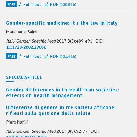
Full Text
|
PDF
FREE
(430,8 kb)
Gender-specific medicine: it’s the law in Italy
Mariapaola Salmi
Ital J Gender-Specific Med
2017;3(3):e89-e91 | DOI
10.1723/2882.29056
Full Text
|
PDF
FREE
(431,4 kb)
SPECIAL ARTICLE
Gender differences in three African societies:
effects on health management
Differenze di genere in tre società africane:
riflessi sulla gestione della salute
Piero Narilli
Ital J Gender-Specific Med
2017;3(3):92-97 | DOI