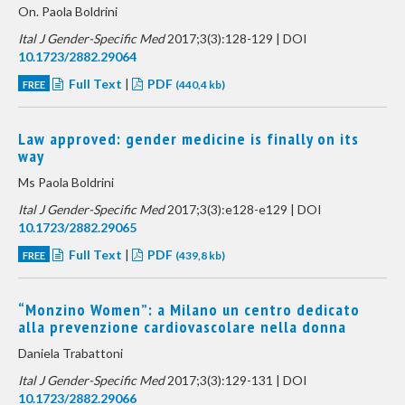
On. Paola Boldrini
Ital J Gender-Specific Med
2017;3(3):128-129 | DOI
10.1723/2882.29064
Full Text
|
PDF
FREE
(440,4 kb)
Law approved: gender medicine is finally on its
way
Ms Paola Boldrini
Ital J Gender-Specific Med
2017;3(3):e128-e129 | DOI
10.1723/2882.29065
Full Text
|
PDF
FREE
(439,8 kb)
“Monzino Women”: a Milano un centro dedicato
alla prevenzione cardiovascolare nella donna
Daniela Trabattoni
Ital J Gender-Specific Med
2017;3(3):129-131 | DOI
10.1723/2882.29066