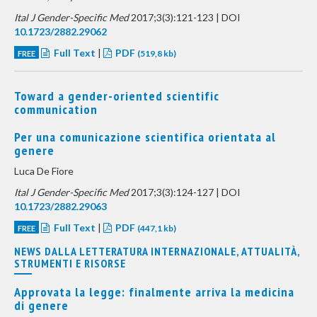
Ital J Gender-Specific Med
2017;3(3):121-123 | DOI
10.1723/2882.29062
Full Text
|
PDF
FREE
(519,8 kb)
Toward a gender-oriented scientific
communication
Per una comunicazione scientifica orientata al
genere
Luca De Fiore
Ital J Gender-Specific Med
2017;3(3):124-127 | DOI
10.1723/2882.29063
Full Text
|
PDF
FREE
(447,1 kb)
NEWS DALLA LETTERATURA INTERNAZIONALE, ATTUALITÀ,
STRUMENTI E RISORSE
Approvata la legge: finalmente arriva la medicina
di genere