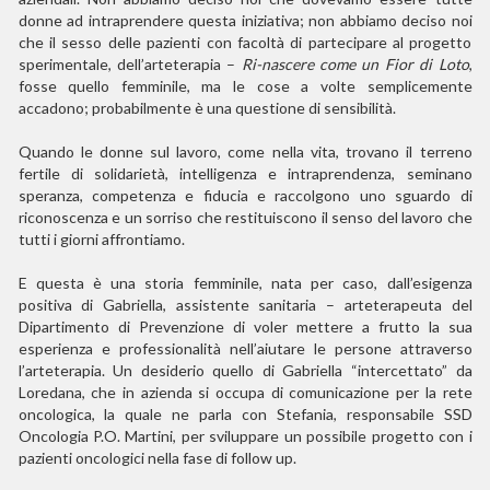
donne ad intraprendere questa iniziativa; non abbiamo deciso noi
che il sesso delle pazienti con facoltà di partecipare al progetto
sperimentale, dell’arteterapia –
Ri-nascere come un Fior di Loto
,
fosse quello femminile, ma le cose a volte semplicemente
accadono; probabilmente è una questione di sensibilità.
Quando le donne sul lavoro, come nella vita, trovano il terreno
fertile di solidarietà, intelligenza e intraprendenza, seminano
speranza, competenza e fiducia e raccolgono uno sguardo di
riconoscenza e un sorriso che restituiscono il senso del lavoro che
tutti i giorni affrontiamo.
E questa è una storia femminile, nata per caso, dall’esigenza
positiva di Gabriella, assistente sanitaria – arteterapeuta del
Dipartimento di Prevenzione di voler mettere a frutto la sua
esperienza e professionalità nell’aiutare le persone attraverso
l’arteterapia. Un desiderio quello di Gabriella “intercettato” da
Loredana, che in azienda si occupa di comunicazione per la rete
oncologica, la quale ne parla con Stefania, responsabile SSD
Oncologia P.O. Martini, per sviluppare un possibile progetto con i
pazienti oncologici nella fase di follow up.