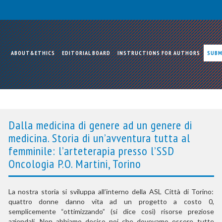
ABOUT&ETHICS
EDITORIAL BOARD
INSTRUCTIONS FOR AUTHORS
SUBM
Dalla medicina di genere ad un genere di
medicina. Storia di un’avventura tutta al
femminile: l’arteterapia presso l’SSD
Oncologia P.O. Martini, Torino
La nostra storia si sviluppa all’interno della ASL Città di Torino:
quattro donne danno vita ad un progetto a costo 0,
semplicemente “ottimizzando” (si dice così) risorse preziose
aziendali. Non abbiamo deciso noi che dovevamo essere tutte