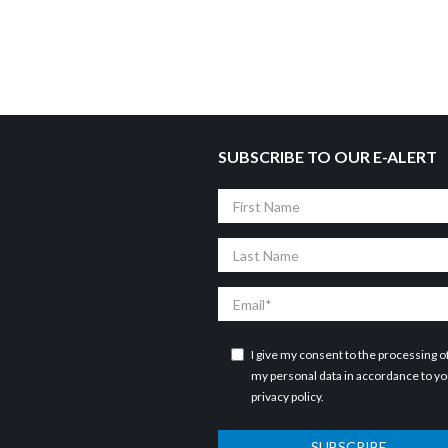
SUBSCRIBE TO OUR E-ALERT
First
Name
Last
Name
Email
I give my consent to the processing o
my personal data in accordance to y
privacy policy
.
SUBSCRIBE