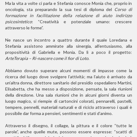
Ma la vita a volte ci parla e Stefania conosce Monia che, proprio in
oncologia, sta preparando la sua tesi di diploma del
Corso di
formazione in facilitazione della relazione di aiuto indirizzo
psicosintetico
: “Creatività e potenziale umano: crescere
attraverso le forme”.
Ne nasce un incontro a quattro durante il quale Loredana e
Stefania assistono ammirate alla sinergia, all’entusiasmo, alla
propositività di Gabriella e Monia. Da lì a poco il progetto:
ArteTerapia – Ri-nascere come il fior di Loto
.
Abbiamo dovuto superare alcuni momenti di impasse come la
ricerca del luogo dove svolgere l’attività; ma l’aiuto è arrivato da
un’altra donna, direttore sanitario del presidio ospedaliero Martini,
Elisabetta, che ha messo a disposizione, pensate, la sala riunioni
della direzione. Una sala riunioni che in alcuni giorni diventa un
luogo magico, si riempie di cartoncini colorati, pennarelli, pastelli,
tempere, pennelli, materiali naturali e di riciclo attraverso i quali è
possibile dar forma a pensieri, sentimenti e stati d’animo.
Attraverso il disegno, il collage, la pittura e il colore “tutte le
parole”, anche quelle mute, possono essere espresse: “scatti di