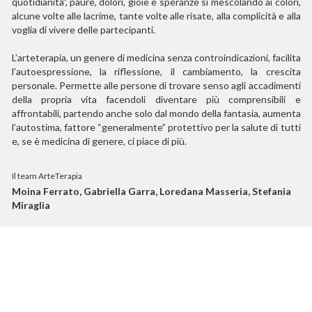
quotidianità”, paure, dolori, gioie e speranze si mescolando ai colori,
alcune volte alle lacrime, tante volte alle risate, alla complicità e alla
voglia di vivere delle partecipanti.
L’arteterapia, un genere di medicina senza controindicazioni, facilita
l’autoespressione, la riflessione, il cambiamento, la crescita
personale. Permette alle persone di trovare senso agli accadimenti
della propria vita facendoli diventare più comprensibili e
affrontabili, partendo anche solo dal mondo della fantasia, aumenta
l’autostima, fattore “generalmente” protettivo per la salute di tutti
e, se è medicina di genere, ci piace di più.
Il team ArteTerapia
Moina Ferrato, Gabriella Garra, Loredana Masseria, Stefania
Miraglia