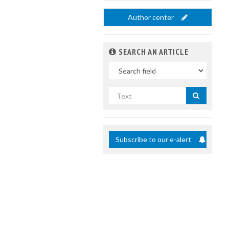
Author center
SEARCH AN ARTICLE
In
Search
by
title
Subscribe to our e-alert