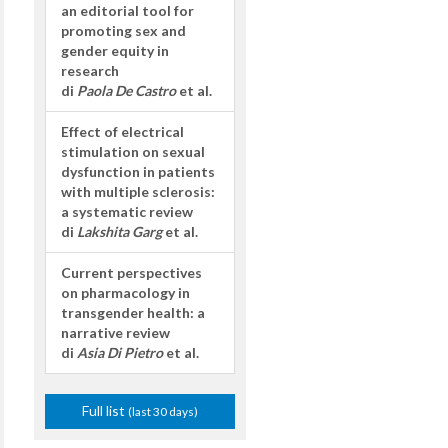
an editorial tool for
promoting sex and
gender equity in
research
di
Paola De Castro
et al.
Effect of electrical
stimulation on sexual
dysfunction in patients
with multiple sclerosis:
a systematic review
di
Lakshita Garg
et al.
Current perspectives
on pharmacology in
transgender health: a
narrative review
di
Asia Di Pietro
et al.
Full list
(last 30 days)