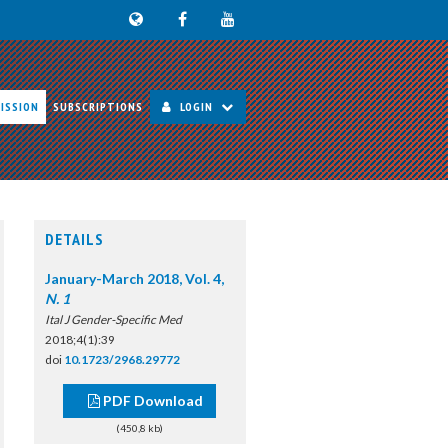
ISSION
SUBSCRIPTIONS
LOGIN
DETAILS
January-March 2018, Vol. 4,
N. 1
Ital J Gender-Specific Med
2018;4(1):39
doi
10.1723/2968.29772
PDF Download
(450,8 kb)