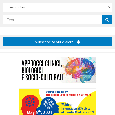
In
Search
by
title
Subscribe to our e-alert