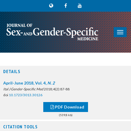
Toggl
navig
DETAILS
April-June 2018, Vol. 4,
N. 2
Ital J Gender-Specific Med
2018;4(2):87-88
doi
10.1723/3013.30126
PDF Download
(539,8 kb)
CITATION TOOLS