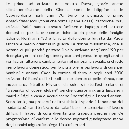
Le prime ad arrivare nel nostro Paese, grazie anche
all’intermediazione della Chiesa, sono le Filippine e le
Capoverdiane negli anni ’70. Sono le pioniere, le prime
breadwinner
(colui/colei che porta il pane a casa), cattoliche, miti,
arrivate ‘sole’, hanno trovato facilmente impiego nel settore
domestico per la crescente richiesta da parte delle famiglie
italiane. Negli anni ’80 è la volta delle donne fuggite dai Paesi
africani e medio-orientali in guerra. Le donne musulmane, che si
notano di più perché portano il velo, arrivano negli anni ’90 per
ricongiungersi al coniuge immigrato anni prima. In quegli anni si
verifica un ulteriore cambiamento nel panorama sociale: si chiede
meno lavoro domestico, per lo più a ore, e più lavoro di cura per
bambini e anziani. Cade la cortina di ferro e negli anni 2000
arrivano dai Paesi dell’Est moltissime donne: di pelle bianca, non
musulmane, istruite. Migrano da sole: gli studiosi parlano di
“trapianto di cuore globale” perché queste migranti lasciano i
mariti e i figli a casa e accudiscono i nostri figli e i nostri anziani.
Sono tante, ma presenti nell’invisibilità. Esplode il fenomeno del
‘badantato’, caratterizzato da salari bassi e condizioni di lavoro
difficili. Il lavoro di cura diventa una trappola perché non c’è
progressione di carriera e le donne migranti guadagnano meno
degli uomini migranti impiegati in altri settori.