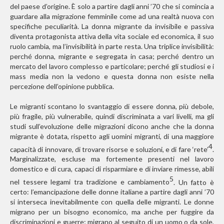
del paese d’origine. È solo a partire dagli anni ’70 che si comincia a
guardare alla migrazione femminile come ad una realtà nuova con
specifiche peculiarità. La donna migrante da invisibile e passiva
diventa protagonista attiva della vita sociale ed economica, il suo
ruolo cambia, ma l’invisibilità in parte resta. Una triplice invisibilità:
perché donna, migrante e segregata in casa; perché dentro un
mercato del lavoro complesso e particolare; perché gli studiosi e i
mass media non la vedono e questa donna non esiste nella
percezione dell’opinione pubblica.
Le migranti scontano lo svantaggio di essere donna, più debole,
più fragile, più vulnerabile, quindi discriminata a vari livelli, ma gli
studi sull’evoluzione delle migrazioni dicono anche che la donna
migrante è dotata, rispetto agli uomini migranti, di una maggiore
4
capacità di innovare, di trovare risorse e soluzioni, e di fare ‘rete’
.
Marginalizzate, escluse ma fortemente presenti nel lavoro
domestico e di cura, capaci di risparmiare e di inviare rimesse, abili
5
nel tessere legami tra tradizione e cambiamento
. Un fatto è
certo: l’emancipazione delle donne italiane a partire dagli anni ’70
si interseca inevitabilmente con quella delle migranti. Le donne
migrano per un bisogno economico, ma anche per fuggire da
discriminazioni e guerre; migrano al seguito di un uomo o da sole,