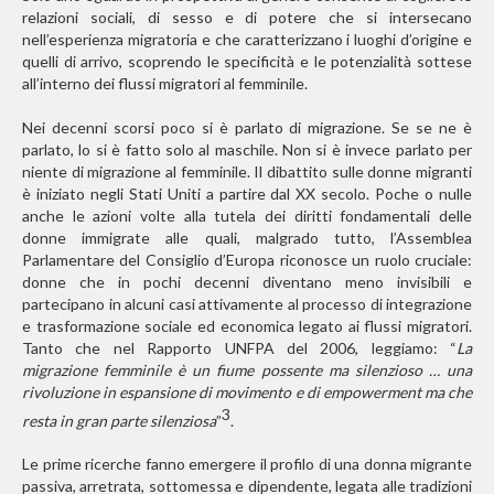
relazioni sociali, di sesso e di potere che si intersecano
nell’esperienza migratoria e che caratterizzano i luoghi d’origine e
quelli di arrivo, scoprendo le specificità e le potenzialità sottese
all’interno dei flussi migratori al femminile.
Nei decenni scorsi poco si è parlato di migrazione. Se se ne è
parlato, lo si è fatto solo al maschile. Non si è invece parlato per
niente di migrazione al femminile. Il dibattito sulle donne migranti
è iniziato negli Stati Uniti a partire dal XX secolo. Poche o nulle
anche le azioni volte alla tutela dei diritti fondamentali delle
donne immigrate alle quali, malgrado tutto, l’Assemblea
Parlamentare del Consiglio d’Europa riconosce un ruolo cruciale:
donne che in pochi decenni diventano meno invisibili e
partecipano in alcuni casi attivamente al processo di integrazione
e trasformazione sociale ed economica legato ai flussi migratori.
Tanto che nel Rapporto UNFPA del 2006, leggiamo: “
La
migrazione femminile è un fiume possente ma silenzioso … una
rivoluzione in espansione di movimento e di empowerment ma che
3
resta in gran parte silenziosa
”
.
Le prime ricerche fanno emergere il profilo di una donna migrante
passiva, arretrata, sottomessa e dipendente, legata alle tradizioni