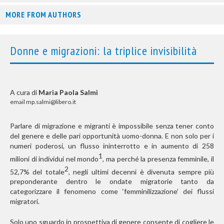
MORE FROM AUTHORS
Donne e migrazioni: la triplice invisibilità
A cura di
Maria Paola Salmi
email mp.salmi@libero.it
Parlare di migrazione e migranti è impossibile senza tener conto
del genere e delle pari opportunità uomo-donna. E non solo per i
numeri poderosi, un flusso ininterrotto e in aumento di 258
1
milioni di individui nel mondo
, ma perché la presenza femminile, il
2
52,7% del totale
, negli ultimi decenni è divenuta sempre più
preponderante dentro le ondate migratorie tanto da
categorizzare il fenomeno come ‘femminilizzazione’ dei flussi
migratori.
Solo uno sguardo in prospettiva di genere consente di cogliere le