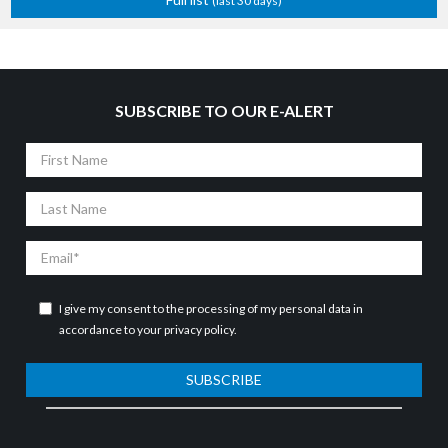
(last 30 days)
SUBSCRIBE TO OUR E-ALERT
First
Name
Last
Name
Email
I give my consent to the processing of my personal data in
accordance to your
privacy policy
.
SUBSCRIBE