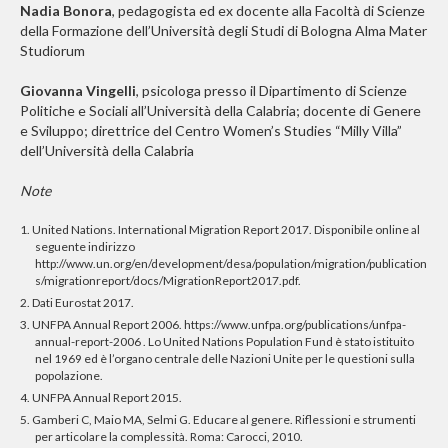
Nadia Bonora
, pedagogista ed ex docente alla Facoltà di Scienze
della Formazione dell’Università degli Studi di Bologna Alma Mater
Studiorum
Giovanna Vingelli
, psicologa presso il Dipartimento di Scienze
Politiche e Sociali all’Università della Calabria; docente di Genere
e Sviluppo; direttrice del Centro Women’s Studies “Milly Villa”
dell’Università della Calabria
Note
1. United Nations. International Migration Report 2017. Disponibile online al
seguente indirizzo
http://www.un.org/en/development/desa/population/migration/publication
s/migrationreport/docs/MigrationReport2017.pdf.
2. Dati Eurostat 2017.
3. UNFPA Annual Report 2006. https://www.unfpa.org/publications/unfpa-
annual-report-2006 . Lo United Nations Population Fund è stato istituito
nel 1969 ed è l’organo centrale delle Nazioni Unite per le questioni sulla
popolazione.
4. UNFPA Annual Report 2015.
5. Gamberi C, Maio MA, Selmi G. Educare al genere. Riflessioni e strumenti
per articolare la complessità. Roma: Carocci, 2010.