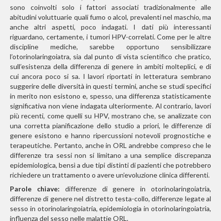
sono coinvolti solo i fattori associati tradizionalmente alle
abitudini voluttuarie quali fumo o alcol, prevalenti nel maschio, ma
anche altri aspetti, poco indagati. I dati più interessanti
riguardano, certamente, i tumori HPV-correlati. Come per le altre
discipline mediche, sarebbe opportuno sensibilizzare
l’otorinolaringoiatra, sia dal punto di vista scientifico che pratico,
sull’esistenza della differenza di genere in ambiti molteplici, e di
cui ancora poco si sa. I lavori riportati in letteratura sembrano
suggerire delle diversità in questi termini, anche se studi specifici
in merito non esistono e, spesso, una differenza statisticamente
significativa non viene indagata ulteriormente. Al contrario, lavori
più recenti, come quelli su HPV, mostrano che, se analizzate con
una corretta pianificazione dello studio a priori, le differenze di
genere esistono e hanno ripercussioni notevoli prognostiche e
terapeutiche. Pertanto, anche in ORL andrebbe compreso che le
differenze tra sessi non si limitano a una semplice discrepanza
epidemiologica, bensì a due tipi distinti di pazienti che potrebbero
richiedere un trattamento o avere un’evoluzione clinica differenti.
Parole chiave:
differenze di genere in otorinolaringoiatria,
differenze di genere nel distretto testa-collo, differenze legate al
sesso in otorinolaringoiatria, epidemiologia in otorinolaringoiatria,
influenza del sesso nelle malattie ORL.