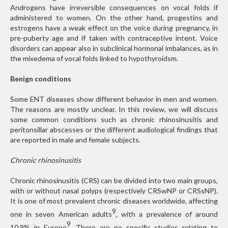
Androgens have irreversible consequences on vocal folds if
administered to women. On the other hand, progestins and
estrogens have a weak effect on the voice during pregnancy, in
pre-puberty age and if taken with contraceptive intent. Voice
disorders can appear also in subclinical hormonal imbalances, as in
the mixedema of vocal folds linked to hypothyroidsm.
Benign conditions
Some ENT diseases show different behavior in men and women.
The reasons are mostly unclear. In this review, we will discuss
some common conditions such as chronic rhinosinusitis and
peritonsillar abscesses or the different audiological findings that
are reported in male and female subjects.
Chronic rhinosinusitis
Chronic rhinosinusitis (CRS) can be divided into two main groups,
with or without nasal polyps (respectively CRSwNP or CRSsNP).
It is one of most prevalent chronic diseases worldwide, affecting
9
one in seven American adults
, with a prevalence of around
9
10.9% in Europe
. There are no specific studies relating to