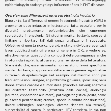
epidemiology in otolaryngology, influence of sex in ENT diseases.
Overview sulle differenze di genere in otorinolaringoiatria
Riassunto.
La differenza di genere in otorinolaringoiatria (ORL) è
argomento poco indagato in letteratura, fatta eccezione per le
diversità prettamente epidemiologiche che emergono
soprattutto in oncologia. Gli studi in merito, tuttavia, spesso si
limitano a riportare tali dati senza analizzarne il substrato.
Obiettivo di questa ricerca, perciò, è stato individuare eventuali
lavori pubblicati sulla differenza di genere in ORL e vedere se,
effettivamente, quest’ultima comporti delle conseguenze anche
in otorinolaringoiatria, attraverso una revisione della letteratura.
Si è evinto che, essenzialmente, non esistono lavori specifici in
merito. Tuttavia, si apprezzano differenze di genere significative
in termini di epidemiologia (ad esempio, nel maschio sono più
frequenti lesioni laringee, angiofibroma giovanile, ipoacusia; nella
donna atresia coanale e tumori delle ghiandole salivari); anatomia
del distretto testa-collo (struttura della coclea), audiologia
(acufene, esposizione al rumore), patologia flogistica (acuta, come
gli ascessi peritonsillari; cronica, specie in ambito rinosinusitico),
dolore (chirurgico, oncologico, diversa risposta alla terapia),
suscettibilità al cancro, in particolare HPV-correlato. In ciò, non