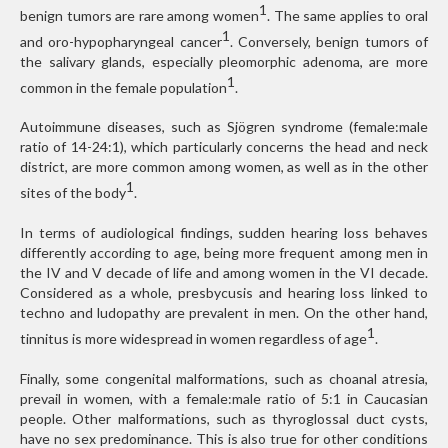
1
benign tumors are rare among women
. The same applies to oral
1
and oro-hypopharyngeal cancer
. Conversely, benign tumors of
the salivary glands, especially pleomorphic adenoma, are more
1
common in the female population
.
Autoimmune diseases, such as Sjögren syndrome (female:male
ratio of 14-24:1), which particularly concerns the head and neck
district, are more common among women, as well as in the other
1
sites of the body
.
In terms of audiological findings, sudden hearing loss behaves
differently according to age, being more frequent among men in
the IV and V decade of life and among women in the VI decade.
Considered as a whole, presbycusis and hearing loss linked to
techno and ludopathy are prevalent in men. On the other hand,
1
tinnitus is more widespread in women regardless of age
.
Finally, some congenital malformations, such as choanal atresia,
prevail in women, with a female:male ratio of 5:1 in Caucasian
people. Other malformations, such as thyroglossal duct cysts,
have no sex predominance. This is also true for other conditions