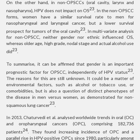
On the other hand, in non-OPSCCs (oral cavity, larynx and
23
nasopharynx), HPV does not impact on OS
. In the non-OPSCC
forms, women have a similar survival rate to men for
nasopharyngeal and laryngeal cancer, but a lower survival
23
prospect for tumors of the oral cavity
. In multi-variate analysis
for non-OPSCC, neither gender nor ethnic influenced OS,
whereas older age, high grade, nodal stage and actual alcohol use
23
did
.
To summarise, it can be affirmed that gender is an important
23
prognostic factor for OPSCC, independently of HPV status
.
The reasons for this are still unknown. It could be a matter of
environmental factors, such as alcohol or tobacco use, or
comorbidities, but is also a question of distinct phenotypes of
the disease in men versus women, as demonstrated for non-
23
squamous lung cancer
.
In 2013, Chaturvedi et al. analysed worldwide trends in oral (OC)
and oropharyngeal cancers (OPC), comprising 182,736
24
patients
. They found increasing incidence of OPC and a
parallel rise in HPV-positive OPCs since 1980, particularly among