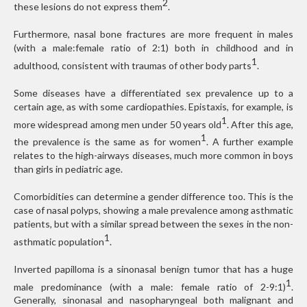
2
these lesions do not express them
.
Furthermore, nasal bone fractures are more frequent in males
(with a male:female ratio of 2:1) both in childhood and in
1
adulthood, consistent with traumas of other body parts
.
Some diseases have a differentiated sex prevalence up to a
certain age, as with some cardiopathies. Epistaxis, for example, is
1
more widespread among men under 50 years old
. After this age,
1
the prevalence is the same as for women
. A further example
relates to the high-airways diseases, much more common in boys
than girls in pediatric age.
Comorbidities can determine a gender difference too. This is the
case of nasal polyps, showing a male prevalence among asthmatic
patients, but with a similar spread between the sexes in the non-
1
asthmatic population
.
Inverted papilloma is a sinonasal benign tumor that has a huge
1
male predominance (with a male: female ratio of 2-9:1)
.
Generally, sinonasal and nasopharyngeal both malignant and