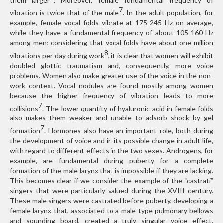
7
vibration is twice that of the male
. In the adult population, for
example, female vocal folds vibrate at 175-245 Hz on average,
while they have a fundamental frequency of about 105-160 Hz
among men; considering that vocal folds have about one million
8
vibrations per day during work
, it is clear that women will exhibit
doubled glottic traumatism and, consequently, more voice
problems. Women also make greater use of the voice in the non-
work context. Vocal nodules are found mostly among women
because the higher frequency of vibration leads to more
7
collisions
. The lower quantity of hyaluronic acid in female folds
also makes them weaker and unable to adsorb shock by gel
7
formation
. Hormones also have an important role, both during
the development of voice and in its possible change in adult life,
with regard to different effects in the two sexes. Androgens, for
example, are fundamental during puberty for a complete
formation of the male larynx that is impossible if they are lacking.
This becomes clear if we consider the example of the “castrati”
singers that were particularly valued during the XVIII century.
These male singers were castrated before puberty, developing a
female larynx that, associated to a male-type pulmonary bellows
and sounding board, created a truly singular voice effect.