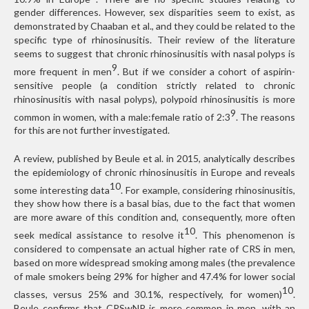
gender differences. However, sex disparities seem to exist, as
demonstrated by Chaaban et al., and they could be related to the
specific type of rhinosinusitis. Their review of the literature
seems to suggest that chronic rhinosinusitis with nasal polyps is
9
more frequent in men
.
But if we consider a cohort of aspirin-
sensitive people (a condition strictly related to chronic
rhinosinusitis with nasal polyps), polypoid rhinosinusitis is more
9
common in women, with a male:female ratio of 2:3
. The reasons
for this are not further investigated.
A review, published by Beule et al. in 2015, analytically describes
the epidemiology of chronic rhinosinusitis in Europe and reveals
10
some interesting data
. For example, considering rhinosinusitis,
they show how there is a basal bias, due to the fact that women
are more aware of this condition and, consequently, more often
10
seek medical assistance to resolve it
. This phenomenon is
considered to compensate an actual higher rate of CRS in men,
based on more widespread smoking among males (the prevalence
of male smokers being 29% for higher and 47.4% for lower social
10
classes, versus 25% and 30.1%, respectively, for women)
.
Beule confirms that CRSwNP is more common in men, with an