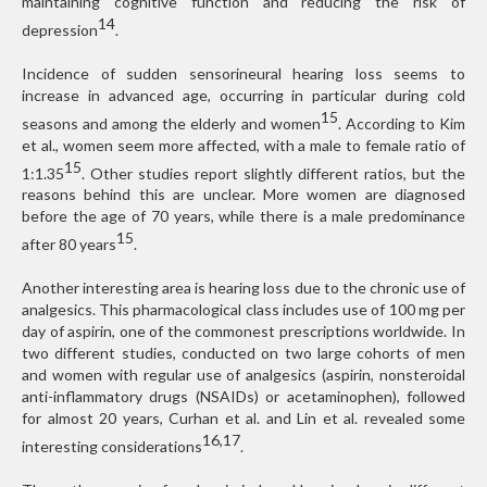
maintaining cognitive function and reducing the risk of
14
depression
.
Incidence of sudden sensorineural hearing loss seems to
increase in advanced age, occurring in particular during cold
15
seasons and among the elderly and women
. According to Kim
et al., women seem more affected, with a male to female ratio of
15
1:1.35
. Other studies report slightly different ratios, but the
reasons behind this are unclear. More women are diagnosed
before the age of 70 years, while there is a male predominance
15
after 80 years
.
Another interesting area is hearing loss due to the chronic use of
analgesics. This pharmacological class includes use of 100 mg per
day of aspirin, one of the commonest prescriptions worldwide. In
two different studies, conducted on two large cohorts of men
and women with regular use of analgesics (aspirin, nonsteroidal
anti-inflammatory drugs (NSAIDs) or acetaminophen), followed
for almost 20 years, Curhan et al. and Lin et al. revealed some
16,17
interesting considerations
.