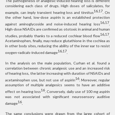
The pathogenesis of analgesic-induced hearing loss is different
considering each class of drugs. High doses of salicylates, for
16,17
example, can imply transient hearing loss and tinnitus
. On
the other hand, low-dose aspirin is an established protection
16,17
against aminoglycoside and noise-induced hearing loss
.
High-dose NSAIDs are confirmed as ototoxic in animal and human
16,17
studies, probably thanks to a reduced cochlear blood flow
.
Acetaminophen, finally, may reduce glutathione in the cochlea as
in other body sites, reducing the ability of the inner ear to resist
16,17
oxygen-radicals-induced damage
.
In the analysis on the male population, Curhan et al. found a
correlation between chronic analgesic use and an increased risk
of hearing loss, the latter increasing with duration of NSAIDs and
16
acetaminophen use, but not use of aspirin
. Moreover, regular
assumption of multiple analgesics seems to have an additive
16
effect on hearing loss
. Conversely, daily use of 100 mg aspirin
was not associated with significant neurosensory auditive
16
damage
.
The same conclusions were drawn from the large cohort of