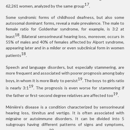
17
62,261 women, analyzed by the same group
.
Some syndromic forms of childhood deafness, but also some
autosomal dominant forms, reveal a male prevalence. The male to
female ratio for Goldenhar syndrome, for example, is 3:2 at
18
least
. Bilateral sensorineural hearing loss, moreover, occurs in
55% of males and 40% of females affected by Alport syndrome,
appearing later and in a milder or even subclinical form in women
18
patients
.
Speech and language disorders, but especially stammering, are
more frequent and associated with poorer prognosis among baby
19
boys, in whom it is more likely to persist
. The boys to girls ratio
19
is nearly 3:1
. The prognosis is even worse for stammering if
19
the father or first-second degree relatives are affected too
.
Ménière’s disease is a condition characterized by sensorineural
hearing loss, tinnitus and vertigo. It is often associated with
migraine or autoimmune disorders. It can be divided into 5
subgroups having different patterns of signs and symptoms,