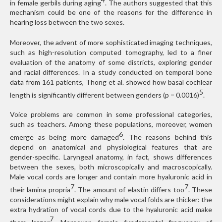
in female gerbils during aging
. The authors suggested that this
mechanism could be one of the reasons for the difference in
hearing loss between the two sexes.
Moreover, the advent of more sophisticated imaging techniques,
such as high-resolution computed tomography, led to a finer
evaluation of the anatomy of some districts, exploring gender
and racial differences. In a study conducted on temporal bone
data from 161 patients, Thong et al. showed how basal cochlear
5
length is significantly different between genders (p = 0.0016)
.
Voice problems are common in some professional categories,
such as teachers. Among these populations, moreover, women
6
emerge as being more damaged
. The reasons behind this
depend on anatomical and physiological features that are
gender-specific. Laryngeal anatomy, in fact, shows differences
between the sexes, both microscopically and macroscopically.
Male vocal cords are longer and contain more hyaluronic acid in
7
7
their lamina propria
. The amount of elastin differs too
. These
considerations might explain why male vocal folds are thicker: the
extra hydration of vocal cords due to the hyaluronic acid make
7
them larger
. Moreover, female fundamental frequency of