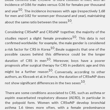
incidence of 0.86 for males versus 0.36 for females per thousand
10
and year
. The incidence increases with age (respectively 1.68
for men and 0.82 for women per thousand and year), maintaining
10
about the same ratio between the sexes
.
Considering CRSwNP and CRSsNP together, the majority of the
10
studies report a slight female prevalence
. This data is not
confirmed worldwide: for example, the male gender is considered
10
a risk factor for CRS in Korea
. Beule suggests that one of the
possible causes behind this difference could be the longer
10
duration of CRS in men
. Moreover, boys have a poorer
prognosis after surgical therapy for CRS in pediatric age and this
10
might be a further reason
. Conversely, according to other
authors, as Klossek et al. in France, the duration of CRSwNP does
10
not show significant differences in the two sexes
.
There are some conditions associated to CRS, such as asthma or
aspirin exacerbated respiratory disease (AERD), in particular in
the polypoid form. Women with CRSwNP develop bronchial
asthma 1.6 times more often, with a female predominance