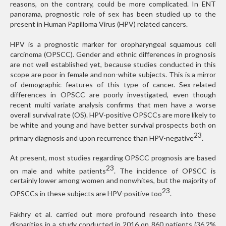
reasons, on the contrary, could be more complicated. In ENT
panorama, prognostic role of sex has been studied up to the
present in Human Papilloma Virus (HPV) related cancers.
HPV is a prognostic marker for oropharyngeal squamous cell
carcinoma (OPSCC). Gender and ethnic differences in prognosis
are not well established yet, because studies conducted in this
scope are poor in female and non-white subjects. This is a mirror
of demographic features of this type of cancer. Sex-related
differences in OPSCC are poorly investigated, even though
recent multi variate analysis confirms that men have a worse
overall survival rate (OS). HPV-positive OPSCCs are more likely to
be white and young and have better survival prospects both on
23
primary diagnosis and upon recurrence than HPV-negative
.
At present, most studies regarding OPSCC prognosis are based
23
on male and white patients
. The incidence of OPSCC is
certainly lower among women and nonwhites, but the majority of
23
OPSCCs in these subjects are HPV-positive too
.
Fakhry et al. carried out more profound research into these
disparities in a study conducted in 2016 on 860 patients (36.2%