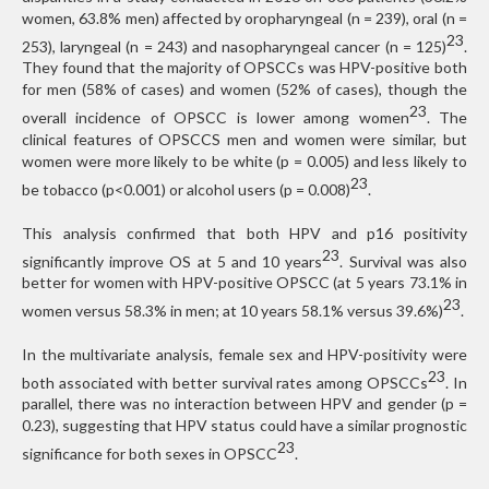
women, 63.8% men) affected by oropharyngeal (n = 239), oral (n =
23
253), laryngeal (n = 243) and nasopharyngeal cancer (n = 125)
.
They found that the majority of OPSCCs was HPV-positive both
for men (58% of cases) and women (52% of cases), though the
23
overall incidence of OPSCC is lower among women
. The
clinical features of OPSCCS men and women were similar, but
women were more likely to be white (p = 0.005) and less likely to
23
be tobacco (p<0.001) or alcohol users (p = 0.008)
.
This analysis confirmed that both HPV and p16 positivity
23
significantly improve OS at 5 and 10 years
. Survival was also
better for women with HPV-positive OPSCC (at 5 years 73.1% in
23
women versus 58.3% in men; at 10 years 58.1% versus 39.6%)
.
In the multivariate analysis, female sex and HPV-positivity were
23
both associated with better survival rates among OPSCCs
. In
parallel, there was no interaction between HPV and gender (p =
0.23), suggesting that HPV status could have a similar prognostic
23
significance for both sexes in OPSCC
.