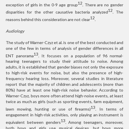
12
exception of girls in the 0-9 age group
. There are no gender
12
disparities for the other causative bacteria analyzed
. The
12
reasons behind this consideration are not clear
.
Audiology
The study of Warner-Czyz et al. is one of the best conducted and
one of the few in terms of analysis of gender differences in all
13
ENT panorama
. It focuses on a population of 96 normal-
hearing teenagers to study their attitude to noise. Among
adults, it is established that gender biases not only the exposure
to high-risk events for noise, but also the presence of high-
frequency hearing loss. Moreover, several studies in literature
report that the majority of children and adolescents (more than
80%) have at least one high-risk noise behavior. According to
Warner-Czyz, boys more often attend high-noise events, at least
twice as much as girls (such as sporting events, farm equipment,
13
lawn mowing, hunting or use of firearms)
. In terms of
engagement in high-risk activities, only playing an instrument is
13
equivalent between genders
. Among teenagers, moreover,
both boys and girls use musical devices, but boys more