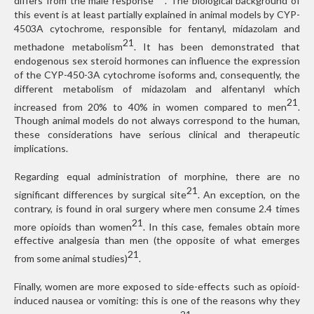
differs from the male response
. The biological background of
this event is at least partially explained in animal models by CYP-
4503A cytochrome, responsible for fentanyl, midazolam and
21
methadone metabolism
. It has been demonstrated that
endogenous sex steroid hormones can influence the expression
of the CYP-450-3A cytochrome isoforms and, consequently, the
different metabolism of midazolam and alfentanyl which
21
increased from 20% to 40% in women compared to men
.
Though animal models do not always correspond to the human,
these considerations have serious clinical and therapeutic
implications.
Regarding equal administration of morphine, there are no
21
significant differences by surgical site
. An exception, on the
contrary, is found in oral surgery where men consume 2.4 times
21
more opioids than women
. In this case, females obtain more
effective analgesia than men (the opposite of what emerges
21
from some animal studies)
.
Finally, women are more exposed to side-effects such as opioid-
induced nausea or vomiting: this is one of the reasons why they