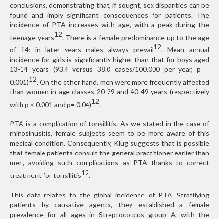
conclusions, demonstrating that, if sought, sex disparities can be
found and imply significant consequences for patients. The
incidence of PTA increases with age, with a peak during the
12
teenage years
. There is a female predominance up to the age
12
of 14; in later years males always prevail
. Mean annual
incidence for girls is significantly higher than that for boys aged
13-14 years (93.4 versus 38.0 cases/100.000 per year, p =
12
0.001)
. On the other hand, men were more frequently affected
than women in age classes 20-29 and 40-49 years (respectively
12
with p < 0.001 and p= 0.04)
.
PTA is a complication of tonsillitis. As we stated in the case of
rhinosinusitis, female subjects seem to be more aware of this
medical condition. Consequently, Klug suggests that is possible
that female patients consult the general practitioner earlier than
men, avoiding such complications as PTA thanks to correct
12
treatment for tonsillitis
.
This data relates to the global incidence of PTA. Stratifying
patients by causative agents, they established a female
prevalence for all ages in Streptococcus group A, with the