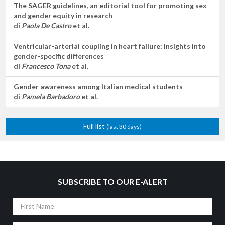
The SAGER guidelines, an editorial tool for promoting sex
and gender equity in research
di
Paola De Castro
et al.
Ventricular-arterial coupling in heart failure: insights into
gender-specific differences
di
Francesco Tona
et al.
Gender awareness among Italian medical students
di
Pamela Barbadoro
et al.
Full list
(last 30 days)
SUBSCRIBE TO OUR E-ALERT
First
Name