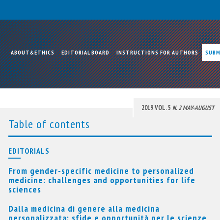
ABOUT&ETHICS
EDITORIAL BOARD
INSTRUCTIONS FOR AUTHORS
SUBM
2019 VOL. 5
N. 2 MAY-AUGUST
Table of contents
EDITORIALS
From gender-specific medicine to personalized
medicine: challenges and opportunities for life
sciences
Dalla medicina di genere alla medicina
personalizzata: sfide e opportunità per le scienze