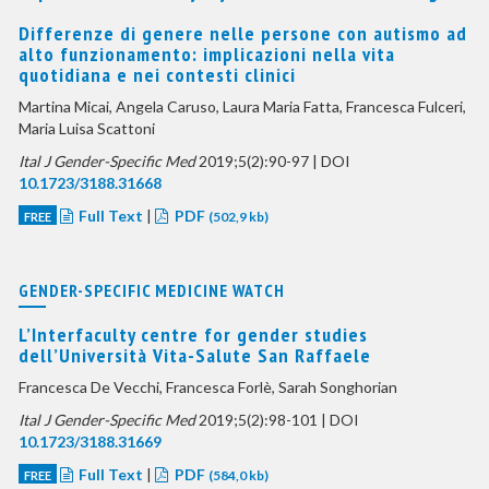
Differenze di genere nelle persone con autismo ad
alto funzionamento: implicazioni nella vita
quotidiana e nei contesti clinici
Martina Micai, Angela Caruso, Laura Maria Fatta, Francesca Fulceri,
Maria Luisa Scattoni
Ital J Gender-Specific Med
2019;5(2):90-97 | DOI
10.1723/3188.31668
Full Text
|
PDF
FREE
(502,9 kb)
GENDER-SPECIFIC MEDICINE WATCH
L’Interfaculty centre for gender studies
dell’Università Vita-Salute San Raffaele
Francesca De Vecchi, Francesca Forlè, Sarah Songhorian
Ital J Gender-Specific Med
2019;5(2):98-101 | DOI
10.1723/3188.31669
Full Text
|
PDF
FREE
(584,0 kb)