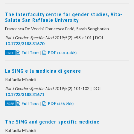
The Interfaculty centre for gender studies, Vita-
Salute San Raffaele University
Francesca De Vecchi, Francesca Forlè, Sarah Songhorian
Ital J Gender-Specific Med
2019;5(2):e98-e101 | DOI
10.1723/3188.31670
Full Text
|
PDF
FREE
(1.010,3 kb)
La SIMG e la medicina di genere
Raffaella Michieli
Ital J Gender-Specific Med
2019;5(2):101-102 | DOI
10.1723/3188.31671
Full Text
|
PDF
FREE
(458,9 kb)
The SIMG and gender-specific medicine
Raffaella Michieli