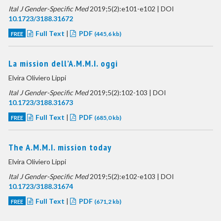
Ital J Gender-Specific Med
2019;5(2):e101-e102 | DOI
10.1723/3188.31672
Full Text
|
PDF
FREE
(445,6 kb)
La mission dell’A.M.M.I. oggi
Elvira Oliviero Lippi
Ital J Gender-Specific Med
2019;5(2):102-103 | DOI
10.1723/3188.31673
Full Text
|
PDF
FREE
(685,0 kb)
The A.M.M.I. mission today
Elvira Oliviero Lippi
Ital J Gender-Specific Med
2019;5(2):e102-e103 | DOI
10.1723/3188.31674
Full Text
|
PDF
FREE
(671,2 kb)