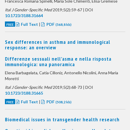
Francesca Romana Spinelli, Maria Sole Chimenti, Elisa Gremese
Ital J Gender-Specific Med
2019;5(2):59-67 | DOI
10.1723/3188.31664
Full Text
|
PDF
FREE
(568,8 kb)
Sex differences in asthma and immunological
response: an overview
Differenze sessuali nell’asma e nella risposta
immunologica: una panoramica
Elena Barbagelata, Catia Cilloniz, Antonello Nicolini, Anna Maria
Moretti
Ital J Gender-Specific Med
2019;5(2):68-73 | DOI
10.1723/3188.31665
Full Text
|
PDF
FREE
(508,2 kb)
Biomedical issues in transgender health research