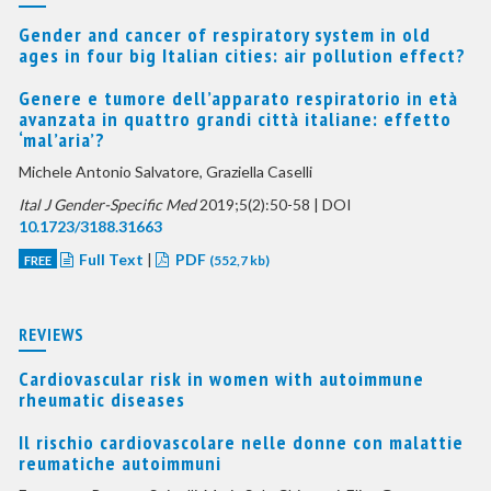
Gender and cancer of respiratory system in old
ages in four big Italian cities: air pollution effect?
Genere e tumore dell’apparato respiratorio in età
avanzata in quattro grandi città italiane: effetto
‘mal’aria’?
Michele Antonio Salvatore, Graziella Caselli
Ital J Gender-Specific Med
2019;5(2):50-58 | DOI
10.1723/3188.31663
Full Text
|
PDF
FREE
(552,7 kb)
REVIEWS
Cardiovascular risk in women with autoimmune
rheumatic diseases
Il rischio cardiovascolare nelle donne con malattie
reumatiche autoimmuni